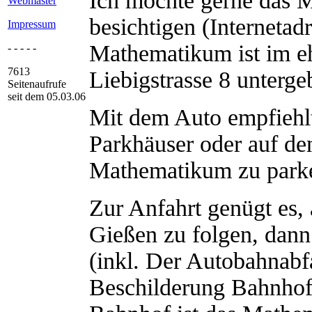
Ich möchte gerne das 
Webmaster
besichtigen (Internetad
Impressum
Mathematikum ist im e
- - - - -
7613
Liebigstrasse 8 unterge
Seitenaufrufe
seit dem 05.03.06
Mit dem Auto empfiehlt 
Parkhäuser oder auf de
Mathematikum zu park
Zur Anfahrt genügt es,
Gießen zu folgen, dann
(inkl. Der Autobahnabfa
Beschilderung Bahnhof